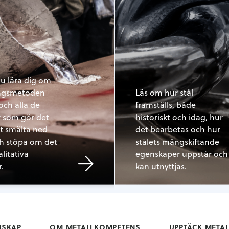
u lära dig om
ningsmetoden
Läs om hur stål
och alla de
framställs, både
r som gör det
historiskt och idag, hur
tt smälta ned
det bearbetas och hur
ch stöpa om det
stålets mångskiftande
alitativa
egenskaper uppstår och
.
kan utnyttjas.
NSKAP
OM METALLKOMPETENS
UPPTÄCK META