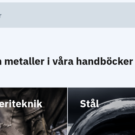
r
m metaller i våra handböcker
eriteknik
Stål