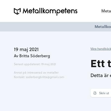
Meta
Metallko
19 maj 2021
Våra handböck
Av Britta Söderberg
Ett
Senast uppdaterat: 19 maj 2021
Annat på intresserad av metaller
Detta är 
Kontakt:
soderbergbritta@gmail.com
Skriv ut