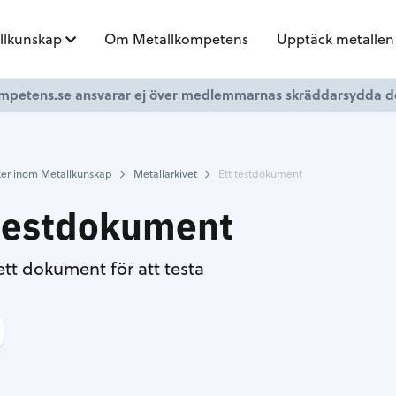
llkunskap
Om Metallkompetens
Upptäck metallen
mpetens.se ansvarar ej över medlemmarnas skräddarsydda 
er inom Metallkunskap
Metallarkivet
Ett testdokument
 testdokument
ett dokument för att testa