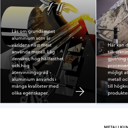
Läs om grundämnet
aluminium som är
världens näst mest
Här kan d
använda metall. Låg
tillverk
densitet, hög hållfasthet
gjutning 
och hög
processe
återvinningsgrad -
möjligt a
aluminium används i
metall o
många kvaliteter med
till högkv
olika egenskaper.
produkter
METALLKU