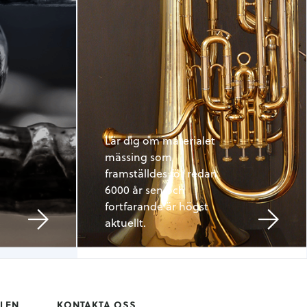
Lär dig om materialet
mässing som
framställdes för redan
6000 år sen och
fortfarande är högst
aktuellt.
LLEN
KONTAKTA OSS