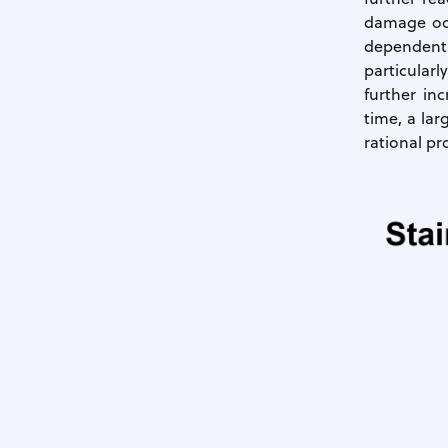
damage occu
dependent a
particularl
further inc
time, a la
rational pr