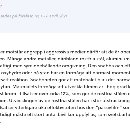
r
sades på föreläsning 1 - 6 april 2021
ler motstår angrepp i aggressiva medier därför att de är ob
n. Många andra metaller, däribland rostfria stål, alumini
aftigt med syreinnehållande omgivning. Den snabba och effe
er oxyhydroxider på ytan har en förmåga att närmast momen
tsatt reaktion. Snabbheten gör att materialet blir i det när
 ytan. Materialets förmåga att utveckla filmen är i hög gr
st krom i tillsatser över cirka 12%, som ger de rostfria ståle
on. Utvecklingen av de rostfria stålen har i stor utsträckni
llsatser ytterligare öka effektiviteten hos den ”passivfilm” s
tidigt måste ett stort antal bivillkor uppfyllas, som svetsbarhe
.