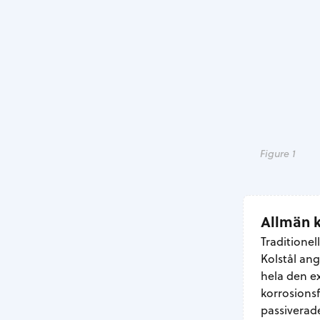
Figure 1
Allmän k
Traditionel
Kolstål ang
hela den ex
korrosionsf
passiverade