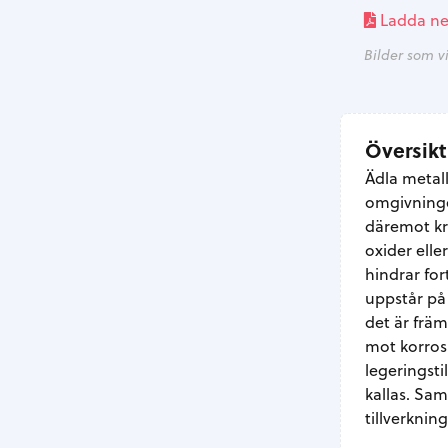
Ladda ne
Bilder som vi
Översikt
Ädla metal
omgivninge
däremot kr
oxider ell
hindrar for
uppstår på
det är främ
mot korrosi
legeringsti
kallas. Sam
tillverkning