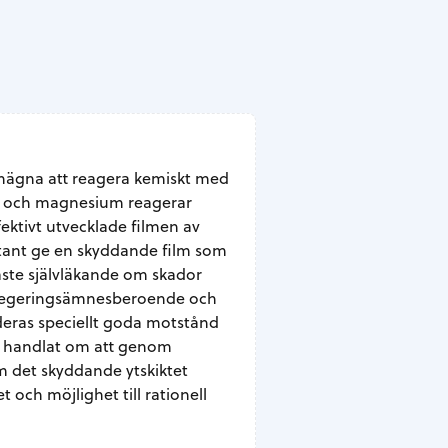
enägna att reagera kemiskt med
um och magnesium reagerar
ktivt utvecklade filmen av
tant ge en skyddande film som
maste självläkande om skador
ad legeringsämnesberoende och
n deras speciellt goda motstånd
ng handlat om att genom
om det skyddande ytskiktet
t och möjlighet till rationell