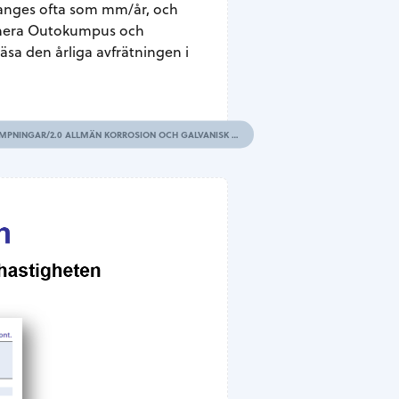
 anges ofta som mm/år, och
 numera Outokumpus och
äsa den årliga avfrätningen i
KÄLLA: VÅRA HANDBÖCKER INOM METALLKUNSKAP/STÅL/ROSTFRIA STÅL – EGENSKAPER OCH VALDA TILLÄMPNINGAR/2.0 ALLMÄN KORROSION OCH GALVANISK KORROSION