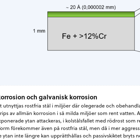
orrosion och galvanisk korrosion
lt utnyttjas rostfria stål i miljöer där olegerade och obehandl
rips av allmän korrosion i så milda miljöer som rent vatten. 
ponerade ytan attackeras, i kolstålsfallet med rödrost som 
orm förekommer även på rostfria stål, men då i mer aggressiv
 ytan inte längre kan upprätthållas och passivskiktet bryts n