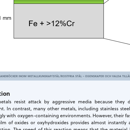
HANDBÖCKER INOM METALLKUNSKAP/STÅL/ROSTFRIA STÅL – EGENSKAPER OCH VALDA TILLÄ
tion
etals resist attack by aggressive media because they d
t. In contrast, many other metals, including stainless st
ngly with oxygen-containing environments. However, their fa
film of oxides or oxyhydroxides provides almost instantly 
action. The speed of this reaction means that the material