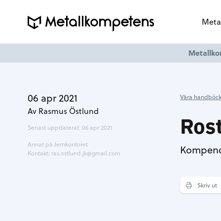
Meta
Metallko
06 apr 2021
Våra handböck
Av Rasmus Östlund
Rost
Senast uppdaterat: 06 apr 2021
Annat på Jernkontoret
Kompendie
Kontakt:
ras.ostlund.jk@gmail.com
Skriv ut