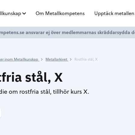
llkunskap
Om Metallkompetens
Upptäck metallen
mpetens.se ansvarar ej över medlemmarnas skräddarsydda 
er inom Metallkunskap
Metallarkivet
Rostfria stål, X
fria stål, X
 om rostfria stål, tillhör kurs X.