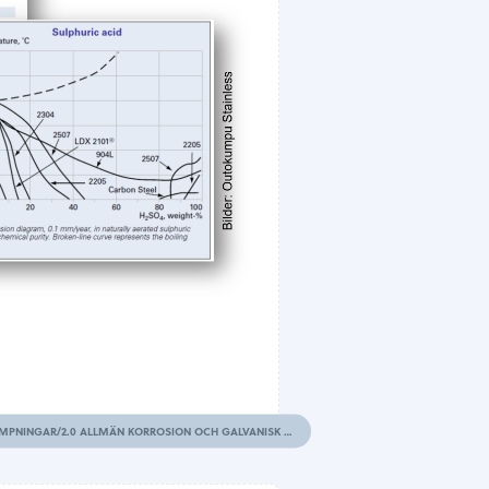
KÄLLA: VÅRA HANDBÖCKER INOM METALLKUNSKAP/STÅL/ROSTFRIA STÅL – EGENSKAPER OCH VALDA TILLÄMPNINGAR/2.0 ALLMÄN KORROSION OCH GALVANISK KORROSION