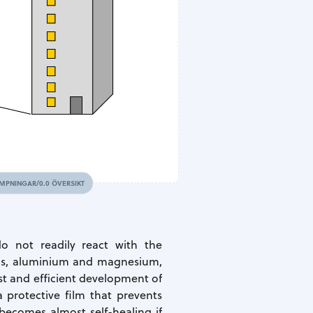
MPNINGAR/0.0 ÖVERSIKT
o not readily react with the
eels, aluminium and magnesium,
st and efficient development of
a protective film that prevents
 becomes almost self-healing if