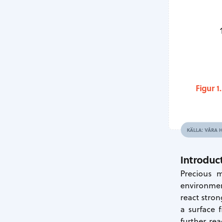
Figur 1.
KÄLLA: VÅRA 
Introduc
Precious m
environmen
react stro
a surface 
further re