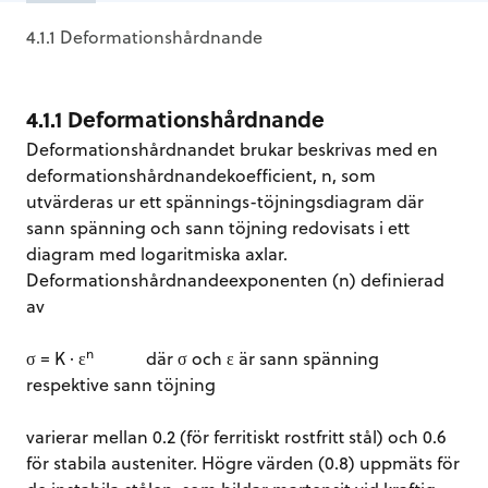
4.1.1 Deformationshårdnande
4.1.1 Deformationshårdnande
Deformationshårdnandet brukar beskrivas med en
deformationshårdnandekoefficient, n, som
utvärderas ur ett spännings-töjningsdiagram där
sann spänning och sann töjning redovisats i ett
diagram med logaritmiska axlar.
Deformationshårdnandeexponenten (n) definierad
av
n
σ = K · ε
där σ och ε är sann spänning
respektive sann töjning
varierar mellan 0.2 (för ferritiskt rostfritt stål) och 0.6
för stabila austeniter. Högre värden (0.8) uppmäts för