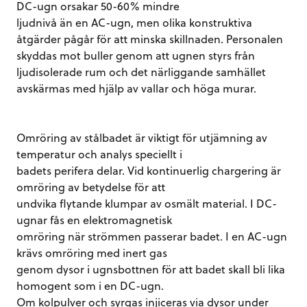
DC-ugn orsakar 50-60% mindre
ljudnivå än en AC-ugn, men olika konstruktiva
åtgärder pågår för att minska skillnaden. Personalen
skyddas mot buller genom att ugnen styrs från
ljudisolerade rum och det närliggande samhället
avskärmas med hjälp av vallar och höga murar.
Omröring av stålbadet är viktigt för utjämning av
temperatur och analys speciellt i
badets perifera delar. Vid kontinuerlig chargering är
omröring av betydelse för att
undvika flytande klumpar av osmält material. I DC-
ugnar fås en elektromagnetisk
omröring när strömmen passerar badet. I en AC-ugn
krävs omröring med inert gas
genom dysor i ugnsbottnen för att badet skall bli lika
homogent som i en DC-ugn.
Om kolpulver och syrgas injiceras via dysor under