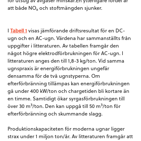
för utsug av avgaser minskar.En ytterligare fördel är
att både NO
och stoftmängden sjunker.
x
I
Tabell 1
visas jämförande driftsresultat för en DC-
ugn och en AC-ugn. Värdena har sammanställts från
uppgifter i litteraturen. Av tabellen framgår den
något högre elektrodförbrukningen för AC-ugn. I
litteraturen anges den till 1,8-3 kg/ton. Vid samma
ugnspraxis är energiförbrukningen ungefär
densamma för de två ugnstyperna. Om
efterförbränning tillämpas kan energiförbrukningen
gå under 400 kW/ton och chargetiden bli kortare än
en timme. Samtidigt ökar syrgasförbrukningen till
3
3
över 30 m
/ton. Den kan uppgå till 50 m
/ton för
efterförbränning och skummande slagg.
Produktionskapaciteten för moderna ugnar ligger
strax under 1 miljon ton/år. Av litteraturen framgår att