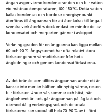
ångan avger värme kondenserar den och blir vatten
vid mättnadstemperaturen, 100-150°C. Detta vatten
kallas kondensat och borde ur energisynpunkt
återföras till ångpannan för att åter kokas till ånga. I
svenska verk återförs dock endast en mindre del av
kondensatet och merparten går ner i avloppet.
Verkningsgraden för en ångpanna kan ligga mellan
60 och 90 %. Ångsystemet har ofta relativt stora
förluster genom värmeförluster från heta
ångledningar och genom kondensatförlusterna.
Av det bränsle som tillförs ångpannan under ett år
kanske inte mer än hälften blir nyttig värme, resten
blir förluster. Under vår, sommar och höst, när
ångbehovet är litet, går ångpannan på låg last och
därmed dålig verkningsgrad, och de totala
förlusterna kan uppgå till hela 70-90 % av tillförd