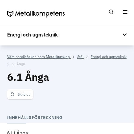
Energi och ugnsteknik
Våra handböcker inom Metallkunskap
Stål
Energi och ugnsteknik
6.1 Ånga
6.1 Ånga
Skriv ut
INNEHÅLLSFÖRTECKNING
6.1.1 Ånga