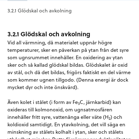
3.2.1 Glödskal och avkolning
3.2.1 Glödskal och avkolning
Vid all värmning, då materialet uppnår högre
temperaturer, sker en påverkan på ytan från det syre
som ugnsrummet innehåller. En oxidering av ytan
sker och så kallad glödskal bildas. Glödskalet är oxid
av stål, och då det bildas, frigörs faktiskt en del värme
som kommer ugnen tillgodo. (Denna energi är dock
mycket dyr och inte önskvärd).
Även kolet i stålet (i form av Fe
C, järnkarbid) kan
3
oxideras till kolmonoxid, om ugnsatmosfären
innehåller fritt syre, vattenånga eller väte (H
) och
2
koldioxid samtidigt. En ytavkolning, det vill säga en
minskning av stålets kolhalt i ytan, sker och stålets