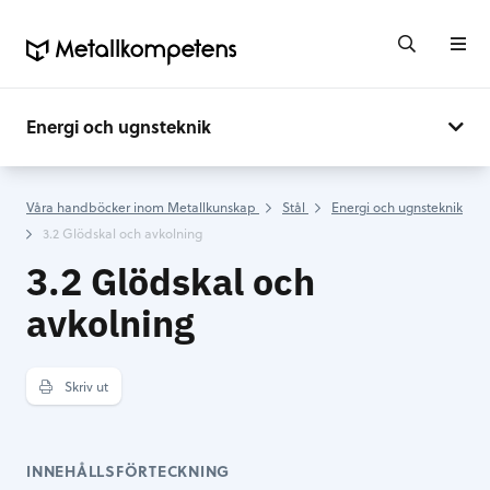
Energi och ugnsteknik
Våra handböcker inom Metallkunskap
Stål
Energi och ugnsteknik
3.2 Glödskal och avkolning
3.2 Glödskal och
avkolning
Skriv ut
INNEHÅLLSFÖRTECKNING