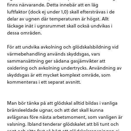
finns närvarande. Detta innebär att en låg
luftfaktor (dock ej under 1,0) skall eftersträvas i de
delar av ugnen där temperaturen är högst. Allt
läckage inåt i ugnsrummet skall också undvikas i
dessa områden.
För att undvika avkolning och glödskalsbildning vid
värmebehandling används skyddsgas, vars
sammansättning ger sådana gasjämvikter att
oxidering och avkolning undertrycks. Användning av
skyddsgas är ett mycket komplext område, som
kommenteras i ett separat avsnitt.
Man bör tänka på att glödskal alltid bildas i vanliga
bränsleeldade ugnar, och att det skall kunna
avlägsnas före nästa arbetsmoment, som vanligen är
valsning. Ibland tenderar glödskalet att bli tunt och
segt och sitta fast så hårt att glödskalsrensningen ej