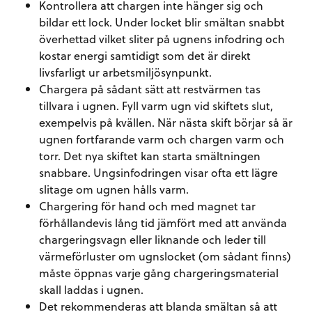
Kontrollera att chargen inte hänger sig och
bildar ett lock. Under locket blir smältan snabbt
överhettad vilket sliter på ugnens infodring och
kostar energi samtidigt som det är direkt
livsfarligt ur arbetsmiljösynpunkt.
Chargera på sådant sätt att restvärmen tas
tillvara i ugnen. Fyll varm ugn vid skiftets slut,
exempelvis på kvällen. När nästa skift börjar så är
ugnen fortfarande varm och chargen varm och
torr. Det nya skiftet kan starta smältningen
snabbare. Ungsinfodringen visar ofta ett lägre
slitage om ugnen hålls varm.
Chargering för hand och med magnet tar
förhållandevis lång tid jämfört med att använda
chargeringsvagn eller liknande och leder till
värmeförluster om ugnslocket (om sådant finns)
måste öppnas varje gång chargeringsmaterial
skall laddas i ugnen.
Det rekommenderas att blanda smältan så att