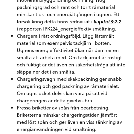
packningsgrad och rent och torrt råmaterial
minskar tids- och energiåtgången i ugnen. Ett
försök kring detta finns redovisat i
kapitel 9.2.2
i
rapporten IPK224_energieffektiv smältning.
Chargera i rätt ordningsföljd. Lägg lättsmält
material som exempelvis tackjärn i botten.
Ugnens energieffektivitet ökar när den har en
smälta att arbeta med. Om tackjärnet är rostigt
och fuktigt är det även en säkerhetsfråga att inte
släppa ner det i en smälta.
Chargeringsvagn med skakpackning ger snabb
chargering och god packning av råmaterialet.
Om ugnslocket delvis kan vara påsatt vid
chargeringen är detta givetvis bra.
Pressa briketter av spån från bearbetning.
Briketterna minskar chargeringstiden jämfört
med löst spån och ger även en viss sänkning av
energianvändningen vid smältning.