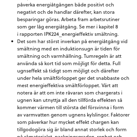
påverka energiåtgången både positivt och
negativt och de handlar därefter, kan stora
besparingar göras. Arbeta fram arbetsrutiner
som ger låg energiåtgång. Se mer i kapitel 8
i
rapporten IPK224_energieffektiv smältning.
Det som har störst inverkan på energiåtgång vid
smältning med en induktionsugn är tiden för
smältning och varmhållning. Tumregeln är att
använda så kort tid som möjligt för detta. Full
ugnseffekt så tidigt som möjligt och därefter
under hela smältförloppet ger det snabbaste och
mest energieffektiva smältförloppet. Värt att
notera är att om inte råvaran som chargerats i
ugnen kan utnyttja all den tillförda effekten så
kommer värmen till största del försvinna i form
av varmvatten genom ugnens kylslingor. Faktorer
som påverkar hur mycket effekt chargen kan
tillgodogöra sig är bland annat storlek och form
på råmaterialet, packningsgraden, renhet och