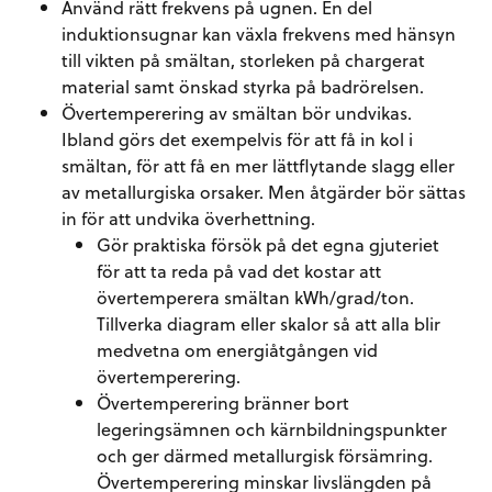
Använd rätt frekvens på ugnen. En del
induktionsugnar kan växla frekvens med hänsyn
till vikten på smältan, storleken på chargerat
material samt önskad styrka på badrörelsen.
Övertemperering av smältan bör undvikas.
Ibland görs det exempelvis för att få in kol i
smältan, för att få en mer lättflytande slagg eller
av metallurgiska orsaker. Men åtgärder bör sättas
in för att undvika överhettning.
Gör praktiska försök på det egna gjuteriet
för att ta reda på vad det kostar att
övertemperera smältan kWh/grad/ton.
Tillverka diagram eller skalor så att alla blir
medvetna om energiåtgången vid
övertemperering.
Övertemperering bränner bort
legeringsämnen och kärnbildningspunkter
och ger därmed metallurgisk försämring.
Övertemperering minskar livslängden på