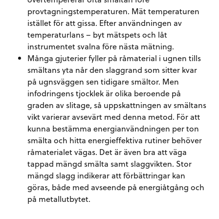
provtagningstemperaturen. Mät temperaturen
istället för att gissa. Efter användningen av
temperaturlans – byt mätspets och låt
instrumentet svalna före nästa mätning.
Många gjuterier fyller på råmaterial i ugnen tills
smältans yta når den slaggrand som sitter kvar
på ugnsväggen sen tidigare smältor. Men
infodringens tjocklek är olika beroende på
graden av slitage, så uppskattningen av smältans
vikt varierar avsevärt med denna metod. För att
kunna bestämma energianvändningen per ton
smälta och hitta energieffektiva rutiner behöver
råmaterialet vägas. Det är även bra att väga
tappad mängd smälta samt slaggvikten. Stor
mängd slagg indikerar att förbättringar kan
göras, både med avseende på energiåtgång och
på metallutbytet.