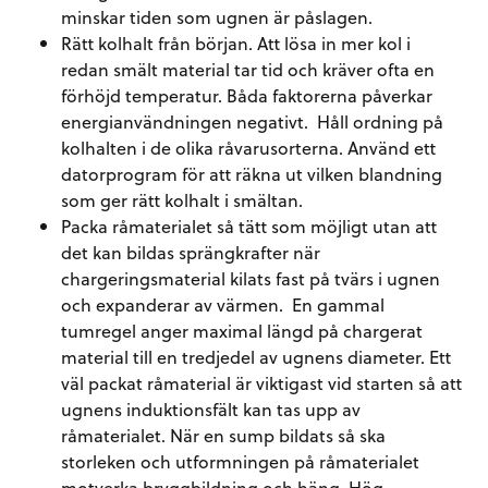
minskar tiden som ugnen är påslagen.
Rätt kolhalt från början. Att lösa in mer kol i
redan smält material tar tid och kräver ofta en
förhöjd temperatur. Båda faktorerna påverkar
energianvändningen negativt. Håll ordning på
kolhalten i de olika råvarusorterna. Använd ett
datorprogram för att räkna ut vilken blandning
som ger rätt kolhalt i smältan.
Packa råmaterialet så tätt som möjligt utan att
det kan bildas sprängkrafter när
chargeringsmaterial kilats fast på tvärs i ugnen
och expanderar av värmen. En gammal
tumregel anger maximal längd på chargerat
material till en tredjedel av ugnens diameter. Ett
väl packat råmaterial är viktigast vid starten så att
ugnens induktionsfält kan tas upp av
råmaterialet. När en sump bildats så ska
storleken och utformningen på råmaterialet
motverka bryggbildning och häng. Hög