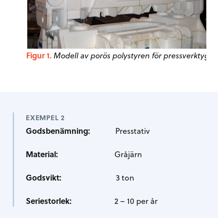
Figur 1.
Modell av porös polystyren för pressverktyg.
EXEMPEL 2
Godsbenämning:
Presstativ
Material:
Gråjärn
Godsvikt:
3 ton
Seriestorlek:
2 – 10 per år