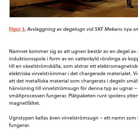
Figur 3.
Avslaggning av degelugn vid SKF Mekans nya sm
Namnet kommer sig av att ugnen består av en degel av e
induktionsspole i form av en vattenkyld rörslinga av kop
till en växelströmskälla, som alstrar ett elektromagnetiskt
elektriska virvelströmmar i det chargerade materialet. V
att det metalliska material som chargerats i degeln smält
hänvisning till virvelströmsugn för denna typ av ugnar
smältprocessen fungerar. Plåtpaketen runt spolens ytteryt
magnetfältet.
Ugnstypen kallas även virvelströmsugn – ett namn som
fungerar.