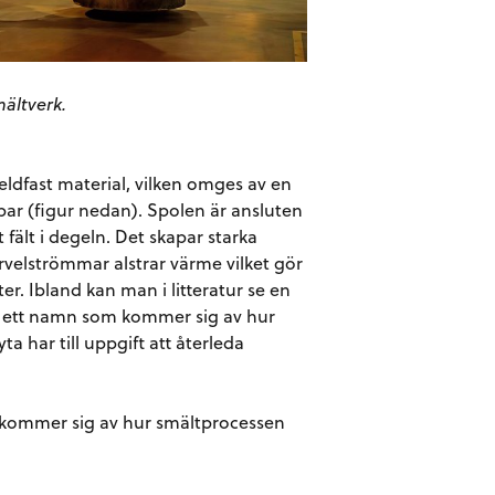
ältverk.
ldfast material, vilken omges av en
par (figur nedan). Spolen är ansluten
 fält i degeln. Det skapar starka
irvelströmmar alstrar värme vilket gör
er. Ibland kan man i litteratur se en
 – ett namn som kommer sig av hur
a har till uppgift att återleda
 kommer sig av hur smältprocessen