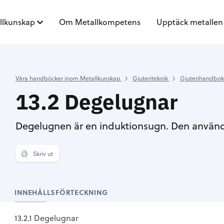
llkunskap
Om Metallkompetens
Upptäck metallen
Våra handböcker inom Metallkunskap
Gjuteriteknik
Gjuterihandbo
13.2 Degelugnar
Degelugnen är en induktionsugn. Den används i
Skriv ut
INNEHÅLLSFÖRTECKNING
13.2.1 Degelugnar