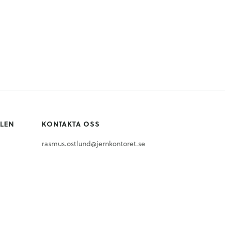
LLEN
KONTAKTA OSS
rasmus.ostlund@jernkontoret.se