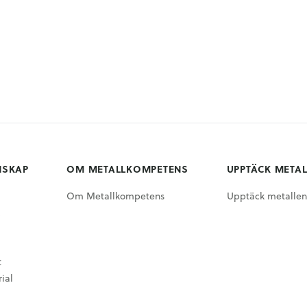
NSKAP
OM METALLKOMPETENS
UPPTÄCK META
Om Metallkompetens
Upptäck metallen
t
ial