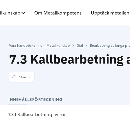
llkunskap
Om Metallkompetens
Upptäck metallen
Våra handböcker inom Metallkunskap
Stål
Bearbetning av långa pr
7.3 Kallbearbetning 
Skriv ut
INNEHÅLLSFÖRTECKNING
7.3.1 Kallbearbetning av rör