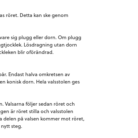
tas röret. Detta kan ske genom
vare sig plugg eller dorn. Om plugg
ggtjocklek. Lösdragning utan dorn
kleken blir oförändrad.
spår. Endast halva omkretsen av
 en konisk dorn. Hela valsstolen ges
n. Valsarna följer sedan röret och
en är röret stilla och valsstolen
ma delen på valsen kommer mot röret,
 nytt steg.