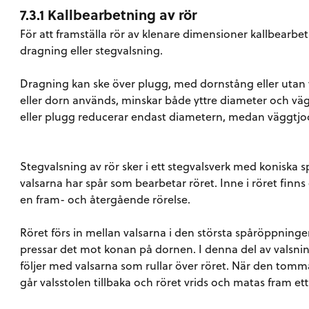
7.3.1 Kallbearbetning av rör
För att framställa rör av klenare dimensioner kallbearbe
dragning eller stegvalsning.
Dragning kan ske över plugg, med dornstång eller utan 
eller dorn används, minskar både yttre diameter och vä
eller plugg reducerar endast diametern, medan väggtjoc
Stegvalsning av rör sker i ett stegvalsverk med koniska 
valsarna har spår som bearbetar röret. Inne i röret finns
en fram- och återgående rörelse.
Röret förs in mellan valsarna i den största spåröppninge
pressar det mot konan på dornen. I denna del av valsning
följer med valsarna som rullar över röret. När den tom
går valsstolen tillbaka och röret vrids och matas fram ett