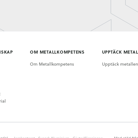
NSKAP
OM METALLKOMPETENS
UPPTÄCK META
Om Metallkompetens
Upptäck metallen
t
ial