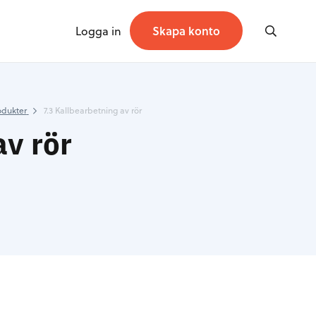
Logga in
Skapa konto
odukter
7.3 Kallbearbetning av rör
av rör