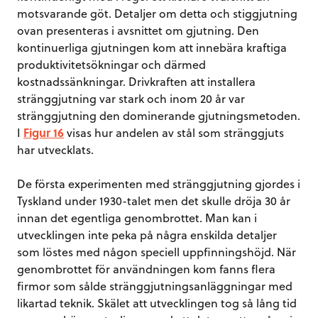
motsvarande göt. Detaljer om detta och stiggjutning
ovan presenteras i avsnittet om gjutning. Den
kontinuerliga gjutningen kom att innebära kraftiga
produktivitetsökningar och därmed
kostnadssänkningar. Drivkraften att installera
stränggjutning var stark och inom 20 år var
stränggjutning den dominerande gjutningsmetoden.
I
Figur 16
visas hur andelen av stål som stränggjuts
har utvecklats.
De första experimenten med stränggjutning gjordes i
Tyskland under 1930-talet men det skulle dröja 30 år
innan det egentliga genombrottet. Man kan i
utvecklingen inte peka på några enskilda detaljer
som löstes med någon speciell uppfinningshöjd. När
genombrottet för användningen kom fanns flera
firmor som sålde stränggjutningsanläggningar med
likartad teknik. Skälet att utvecklingen tog så lång tid