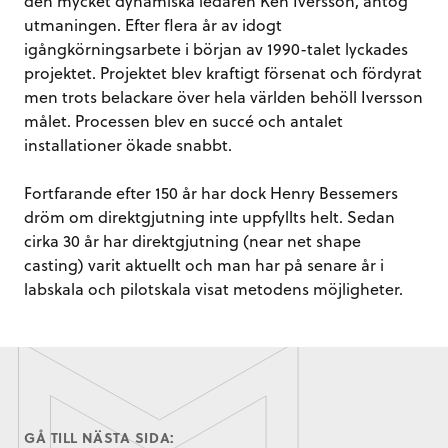
den mycket dynamiska ledaren Ken Iversson, antog
utmaningen. Efter flera år av idogt
igångkörningsarbete i början av 1990-talet lyckades
projektet. Projektet blev kraftigt försenat och fördyrat
men trots belackare över hela världen behöll Iversson
målet. Processen blev en succé och antalet
installationer ökade snabbt.
Fortfarande efter 150 år har dock Henry Bessemers
dröm om direktgjutning inte uppfyllts helt. Sedan
cirka 30 år har direktgjutning (near net shape
casting) varit aktuellt och man har på senare år i
labskala och pilotskala visat metodens möjligheter.
GÅ TILL NÄSTA SIDA: