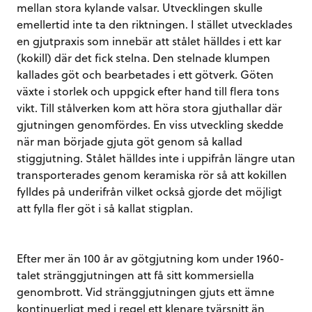
mellan stora kylande valsar. Utvecklingen skulle
emellertid inte ta den riktningen. I stället utvecklades
en gjutpraxis som innebär att stålet hälldes i ett kar
(kokill) där det fick stelna. Den stelnade klumpen
kallades göt och bearbetades i ett götverk. Göten
växte i storlek och uppgick efter hand till flera tons
vikt. Till stålverken kom att höra stora gjuthallar där
gjutningen genomfördes. En viss utveckling skedde
när man började gjuta göt genom så kallad
stiggjutning. Stålet hälldes inte i uppifrån längre utan
transporterades genom keramiska rör så att kokillen
fylldes på underifrån vilket också gjorde det möjligt
att fylla fler göt i så kallat stigplan.
Efter mer än 100 år av götgjutning kom under 1960-
talet stränggjutningen att få sitt kommersiella
genombrott. Vid stränggjutningen gjuts ett ämne
kontinuerligt med i regel ett klenare tvärsnitt än