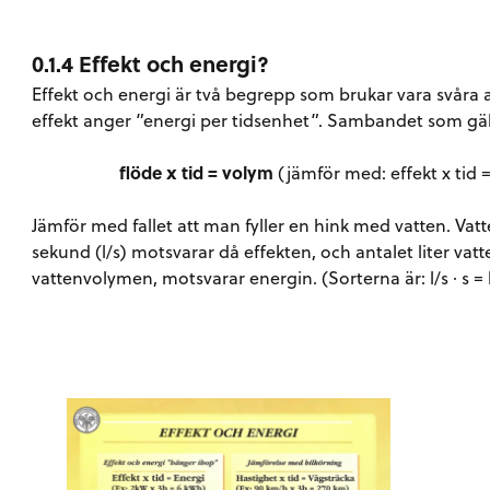
0.1.4 Effekt och energi?
Effekt och energi är två begrepp som brukar vara svåra at
effekt anger ”energi per tidsenhet”. Sambandet som gäll
flöde x tid = volym
(jämför med: effekt x tid 
Jämför med fallet att man fyller en hink med vatten. Vat
sekund (l/s) motsvarar då effekten, och antalet liter vatte
vattenvolymen, motsvarar energin. (Sorterna är: l/s · s = 