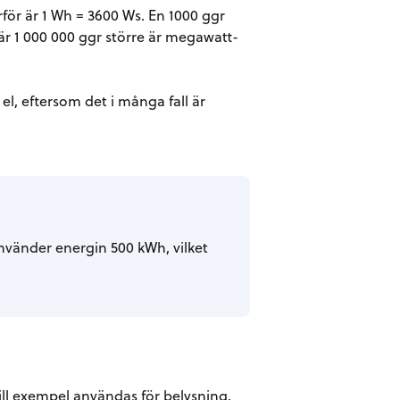
för är 1 Wh = 3600 Ws. En 1000 ggr
är 1 000 000 ggr större är megawatt-
l, eftersom det i många fall är
använder energin 500 kWh, vilket
ill exempel användas för belysning,