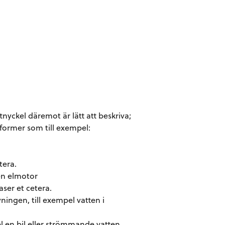
tnyckel däremot är lätt att beskriva;
 former som till exempel:
tera.
en elmotor
ser et cetera.
ingen, till exempel vatten i
el en bil eller strömmande vatten