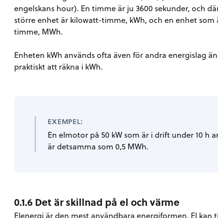
engelskans hour). En timme är ju 3600 sekunder, och där
större enhet är kilowatt-timme, kWh, och en enhet som 
timme, MWh.
Enheten kWh används ofta även för andra energislag än e
praktiskt att räkna i kWh.
EXEMPEL:
En elmotor på 50 kW som är i drift under 10 h 
är detsamma som 0,5 MWh.
0.1.6 Det är skillnad på el och värme
Elenergi är den mest användbara energiformen. El kan t