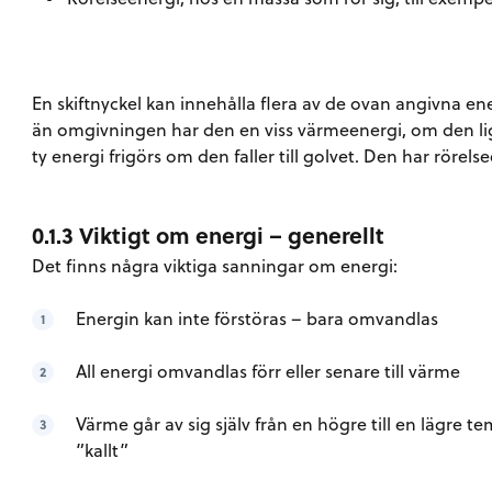
En skiftnyckel kan innehålla flera av de ovan angivna 
än omgivningen har den en viss värmeenergi, om den lig
ty energi frigörs om den faller till golvet. Den har rörel
0.1.3 Viktigt om energi – generellt
Det finns några viktiga sanningar om energi:
Energin kan inte förstöras – bara omvandlas
All energi omvandlas förr eller senare till värme
Värme går av sig själv från en högre till en lägre tem
”kallt”