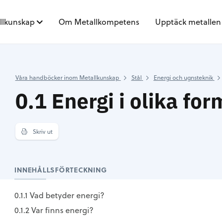
llkunskap
Om Metallkompetens
Upptäck metallen
Våra handböcker inom Metallkunskap
Stål
Energi och ugnsteknik
0.1 Energi i olika for
Skriv ut
INNEHÅLLSFÖRTECKNING
0.1.1 Vad betyder energi?
0.1.2 Var finns energi?