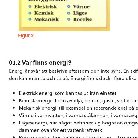
Figur 2.
0.1.2 Var finns energi?
Energi är svår att beskriva eftersom den inte syns. En skif
den kan man se och ta på. Energi finns dock i flera olika
Elektrisk energi som kan tas ut från elnätet
Kemisk energi i form av olja, bensin, gasol, ved et ce
Mekanisk energi, till exempel en roterande axel på 
Värme i varmvatten, i varma stålämnen, i varma avga
Lägesenergi, när något befinner sig högre än omgivn
dammen ovanför ett vattenkraftverk
Rörelseenergi, hos en massa som rör sig, till exemp