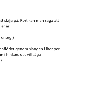
t skilja på. Kort kan man säga att
er är:
= energi)
tenflödet genom slangen i liter per
n i hinken, det vill säga
l)