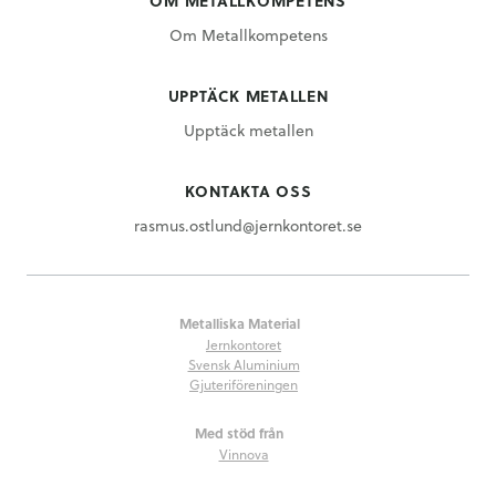
OM METALLKOMPETENS
Om Metallkompetens
UPPTÄCK METALLEN
Upptäck metallen
KONTAKTA OSS
rasmus.ostlund@jernkontoret.se
Metalliska Material
Jernkontoret
Svensk Aluminium
Gjuteriföreningen
Med stöd från
Vinnova