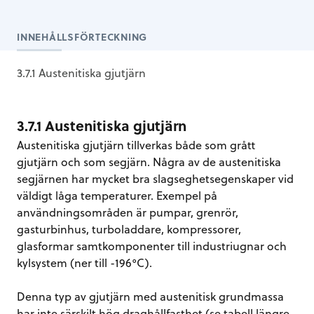
INNEHÅLLSFÖRTECKNING
3.7.1 Austenitiska gjutjärn
3.7.1 Austenitiska gjutjärn
Austenitiska gjutjärn tillverkas både som grått
gjutjärn och som segjärn. Några av de austenitiska
segjärnen har mycket bra slagseghetsegenskaper vid
väldigt låga temperaturer. Exempel på
användningsområden är pumpar, grenrör,
gasturbinhus, turboladdare, kompressorer,
glasformar samtkomponenter till industriugnar och
kylsystem (ner till -196°C).
Denna typ av gjutjärn med austenitisk grundmassa
har inte särskilt hög draghållfasthet (se tabell längre