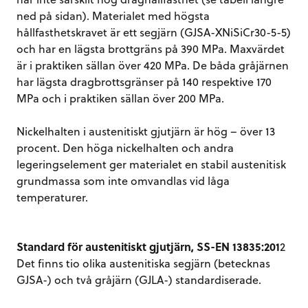
ned på sidan). Materialet med högsta
hållfasthetskravet är ett segjärn (GJSA-XNiSiCr30-5-5)
och har en lägsta brottgräns på 390 MPa. Maxvärdet
är i praktiken sällan över 420 MPa. De båda gråjärnen
har lägsta dragbrottsgränser på 140 respektive 170
MPa och i praktiken sällan över 200 MPa.
Nickelhalten i austenitiskt gjutjärn är hög – över 13
procent. Den höga nickelhalten och andra
legeringselement ger materialet en stabil austenitisk
grundmassa som inte omvandlas vid låga
temperaturer.
Standard för austenitiskt gjutjärn, SS-EN 13835:201
2
Det finns tio olika austenitiska segjärn (betecknas
GJSA-) och två gråjärn (GJLA-) standardiserade.